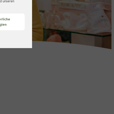
d unseren
rliche
gien