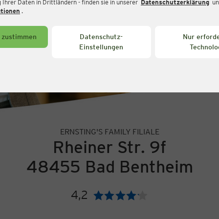
Ihrer Daten in Drittländern - finden sie in unserer
Datenschutzerklärung
un
ationen
.
s zustimmen
Datenschutz-
Nur erforde
Einstellungen
Technolo
ERNSTING'S FAMILY FILIALE
Rheiner Str. 9f
48455 Bad Bentheim
4,2
Bewertung: