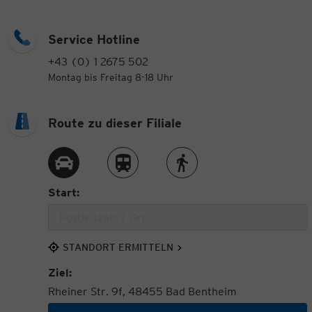
Service Hotline
+43 (0) 1 2675 502
Montag bis Freitag 8-18 Uhr
Route zu dieser Filiale
Route per Auto
Route per Zug
Route zu Fuß
Start:
STANDORT ERMITTELN
Ziel:
Rheiner Str. 9f, 48455 Bad Bentheim