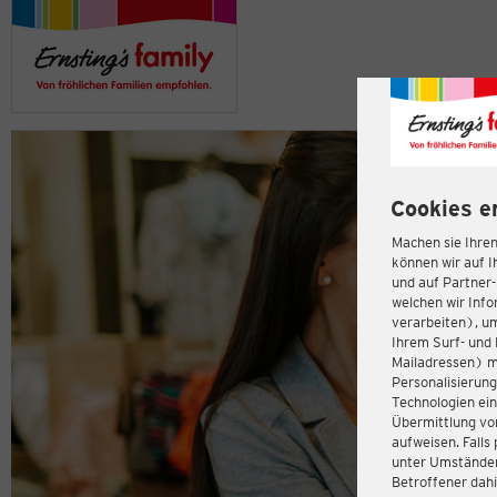
Cookies e
Machen sie Ihren
können wir auf I
und auf Partner
welchen wir Inf
verarbeiten), u
Ihrem Surf- und 
Mailadressen) m
Personalisierun
Technologien ein
Übermittlung von
aufweisen. Fall
unter Umständen 
Betroffener dahi