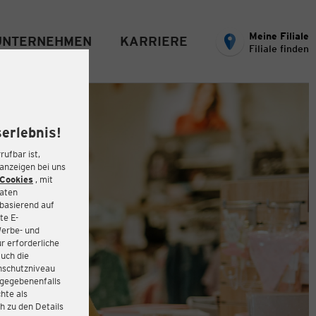
Meine Filiale
UNTERNEHMEN
KARRIERE
Filiale finden
erlebnis!
rufbar ist,
eanzeigen bei uns
Cookies
, mit
Daten
basierend auf
te E-
Werbe- und
r erforderliche
auch die
enschutzniveau
 gegebenenfalls
hte als
h zu den Details