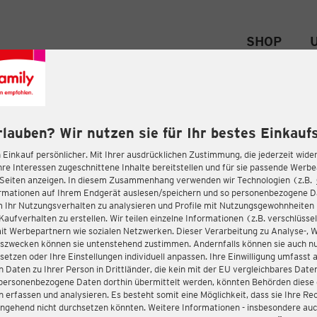
SHOP
rlauben? Wir nutzen sie für Ihr bestes Einkaufs
 Einkauf persönlicher. Mit Ihrer ausdrücklichen Zustimmung, die jederzeit wider
hre Interessen zugeschnittene Inhalte bereitstellen und für sie passende Werb
-Seiten anzeigen. In diesem Zusammenhang verwenden wir Technologien (z.B.
ormationen auf Ihrem Endgerät auslesen/speichern und so personenbezogene 
m Ihr Nutzungsverhalten zu analysieren und Profile mit Nutzungsgewohnheiten 
Kaufverhalten zu erstellen. Wir teilen einzelne Informationen (z.B. verschlüssel
it Werbepartnern wie sozialen Netzwerken. Dieser Verarbeitung zu Analyse-, 
gszwecken können sie untenstehend zustimmen. Andernfalls können sie auch nu
setzen oder Ihre Einstellungen individuell anpassen. Ihre Einwilligung umfasst 
 Daten zu Ihrer Person in Drittländer, die kein mit der EU vergleichbares Dat
s personenbezogene Daten dorthin übermittelt werden, könnten Behörden diese
erfassen und analysieren. Es besteht somit eine Möglichkeit, dass sie Ihre Rec
ngehend nicht durchsetzen könnten. Weitere Informationen - insbesondere auc