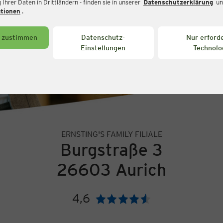
Ihrer Daten in Drittländern - finden sie in unserer
Datenschutzerklärung
un
ationen
.
s zustimmen
Datenschutz-
Nur erforde
Einstellungen
Technolo
ERNSTING'S FAMILY FILIALE
Burgstraße 3
26603 Aurich
4,6
Bewertung: