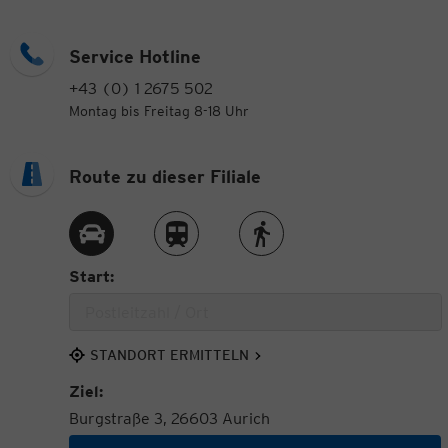
Service Hotline
+43 (0) 1 2675 502
Montag bis Freitag 8-18 Uhr
Route zu dieser Filiale
Route per Auto
Route per Zug
Route zu Fuß
Start:
STANDORT ERMITTELN
Ziel:
Burgstraße 3, 26603 Aurich