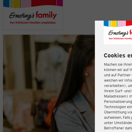
Cookies e
Machen sie Ihren
können wir auf I
und auf Partner
welchen wir Inf
verarbeiten), u
Ihrem Surf- und 
Mailadressen) m
Personalisierun
Technologien ein
Übermittlung von
aufweisen. Fall
unter Umständen 
Betroffener dahi