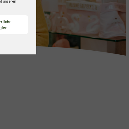
d unseren
rliche
gien