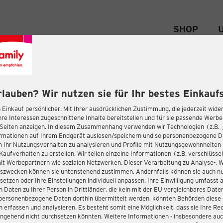
SHOP
rlauben? Wir nutzen sie für Ihr bestes Einkaufs
 Einkauf persönlicher. Mit Ihrer ausdrücklichen Zustimmung, die jederzeit wider
hre Interessen zugeschnittene Inhalte bereitstellen und für sie passende Werb
-Seiten anzeigen. In diesem Zusammenhang verwenden wir Technologien (z.B.
ormationen auf Ihrem Endgerät auslesen/speichern und so personenbezogene 
m Ihr Nutzungsverhalten zu analysieren und Profile mit Nutzungsgewohnheiten 
Kaufverhalten zu erstellen. Wir teilen einzelne Informationen (z.B. verschlüssel
it Werbepartnern wie sozialen Netzwerken. Dieser Verarbeitung zu Analyse-, 
gszwecken können sie untenstehend zustimmen. Andernfalls können sie auch nu
setzen oder Ihre Einstellungen individuell anpassen. Ihre Einwilligung umfasst 
 Daten zu Ihrer Person in Drittländer, die kein mit der EU vergleichbares Dat
s personenbezogene Daten dorthin übermittelt werden, könnten Behörden diese
erfassen und analysieren. Es besteht somit eine Möglichkeit, dass sie Ihre Rec
ngehend nicht durchsetzen könnten. Weitere Informationen - insbesondere auc