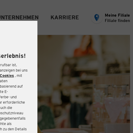
Meine Filiale
UNTERNEHMEN
KARRIERE
Filiale finden
erlebnis!
rufbar ist,
eanzeigen bei uns
Cookies
, mit
Daten
basierend auf
te E-
Werbe- und
r erforderliche
auch die
enschutzniveau
 gegebenenfalls
hte als
h zu den Details