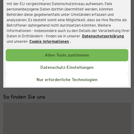
mit der EU vergleichbares Datenschutzniveau aufweisen. Falls
Ernsting's family
personenbezogene Daten dorthin übermittelt werden, könnten
Behörden diese gegebenenfalls unter Umständen erfassen und
Marktstraße 19, 48683 Ahaus
analysieren. Es besteht somit eine Möglichkeit, dass sie Ihre Rechte als
Betroffener dahingehend nicht durchsetzen könnten. Weitere
Informationen - insbesondere auch zu den Details der Verarbeitung Ihrer
Daten in Drittländern - finden sie in unserer
Datenschutzerklärung
Geöffnet
Aktuell:
und unseren
Cookie Informationen
.
Öffnungszeiten heute:
09:00 - 18:30
Allen Tools zustimmen
Service Hotline
Datenschutz-Einstellungen
+43 (0) 1 2675 502
Nur erforderliche Technologien
Montag bis Freitag 8-18 Uhr
So finden Sie uns