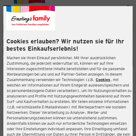
Menü
ießen
ießen
Cookies erlauben? Wir nutzen sie für Ihr
bestes Einkaufserlebnis!
Machen sie Ihren Einkauf persönlicher. Mit Ihrer ausdrücklichen
Zustimmung, die jederzeit widerrufbar ist, können wir auf Ihre
Interessen zugeschnittene Inhalte bereitstellen und für sie passende
en
Werbeanzeigen bei uns und auf Partner-Seiten anzeigen. In diesem
Zusammenhang verwenden wir Technologien (z.B.
Cookies
, mit
ERNSTING'S FAMILY FILIALE
welchen wir Informationen auf Ihrem Endgerät auslesen/speichern und
Marktstraße 19
so personenbezogene Daten verarbeiten), um Ihr Nutzungsverhalten zu
48683 Ahaus
analysieren und Profile mit Nutzungsgewohnheiten basierend auf Ihrem
Surf- und Kaufverhalten zu erstellen. Wir teilen einzelne Informationen
(z.B. verschlüsselte E-Mailadressen) mit Werbepartnern wie sozialen
3,7
ießen
Bewertung:
Netzwerken. Dieser Verarbeitung zu Analyse-, Werbe- und
Personalisierungszwecken können sie untenstehend zustimmen.
STANDORT
SERVICES
SORTIMENT
AKTIONEN
Andernfalls können sie auch nur erforderliche Technologien einsetzen
oder Ihre Einstellungen individuell anpassen. Ihre Einwilligung umfasst
auch die Übermittlung von Daten zu Ihrer Person in Drittländer, die kein